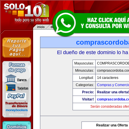
comprascordob
El dueño de este dominio lo ha
Mayusculas:
COMPRASCORDOB
Minusculas:
comprascordoba.co
Longitud:
14 caracteres
Categorias:
Compras y Comercio
Precio:
Realizar una oferta
Visitar!
comprascordoba.
Serán consideradas ofer
Realizar una Oferta