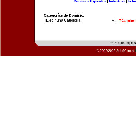
Dominios Expirados
|
Industrias
|
Indu
Categorías de Dominio:
[Pág. princi
** Precios expre
© 2002/2022 Solo10.com