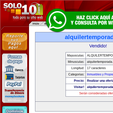
alquilertempora
Vendido!
Mayusculas:
ALQUILERTEMP
Minusculas:
alquilertemporada
Longitud:
17 caracteres
Categorias:
Inmuebles y Propi
Precio:
Realizar una ofert
Visitar!
alquilertemporad
Serán consideradas ofer