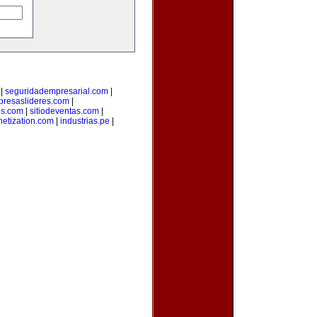
|
seguridadempresarial.com
|
resaslideres.com
|
os.com
|
sitiodeventas.com
|
etization.com
|
industrias.pe
|