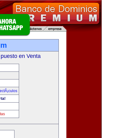
om
 puesto en Venta
ectÃ¡culos
rta!
tas