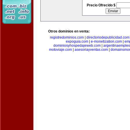
Precio Ofrecido $
Otros dominios en venta:
registredominios.com
|
directoriodepublicidad.com
expoguia.com
|
e-monetization.com
|
emp
dominiosyhospedajeweb.com
|
argentinaemple
motoviaje.com
|
asesoriayventas.com
|
domainsmon