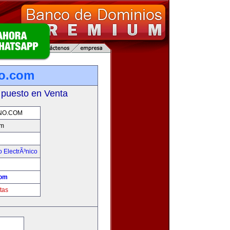
no.com
 puesto en Venta
NO.COM
om
 ElectrÃ³nico
!
com
tas