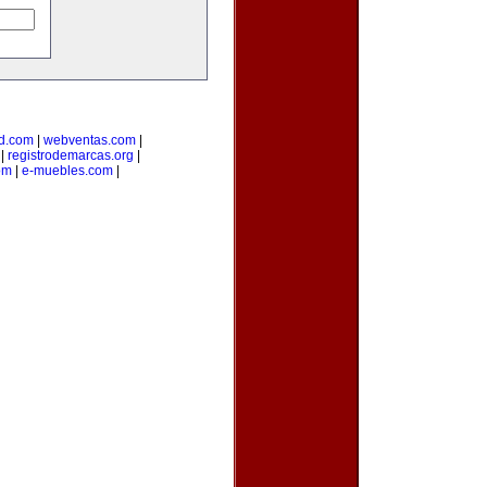
d.com
|
webventas.com
|
|
registrodemarcas.org
|
om
|
e-muebles.com
|