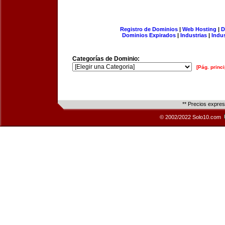
Registro de Dominios
|
Web Hosting
|
D
Dominios Expirados
|
Industrias
|
Indu
Categorías de Dominio:
[Pág. princi
** Precios expre
© 2002/2022 Solo10.com