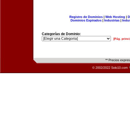
Registro de Dominios
|
Web Hosting
|
D
Dominios Expirados
|
Industrias
|
Indu
Categorías de Dominio:
[Pág. princi
** Precios expre
© 2002/2022 Solo10.com