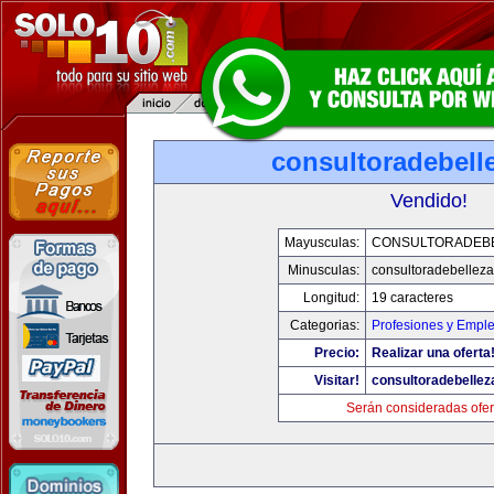
consultoradebell
Vendido!
Mayusculas:
CONSULTORADEB
Minusculas:
consultoradebellez
Longitud:
19 caracteres
Categorias:
Profesiones y Empl
Precio:
Realizar una oferta
Visitar!
consultoradebelle
Serán consideradas ofer