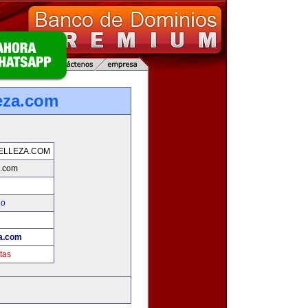
eza.com
ELLEZA.COM
a.com
eo
!
za.com
tas