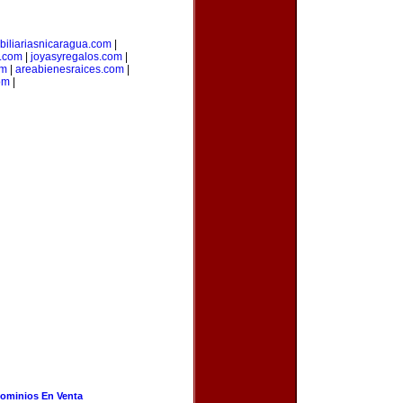
biliariasnicaragua.com
|
.com
|
joyasyregalos.com
|
om
|
areabienesraices.com
|
om
|
ominios En Venta