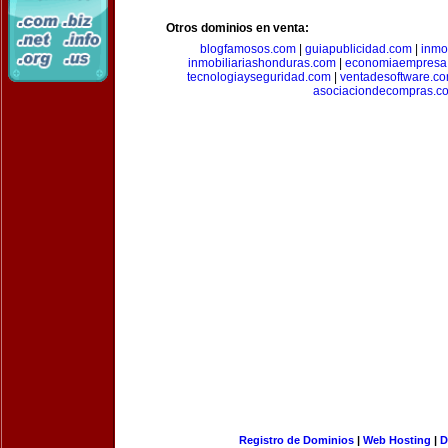
Otros dominios en venta:
blogfamosos.com
|
guiapublicidad.com
|
inmo
inmobiliariashonduras.com
|
economiaempresa
tecnologiayseguridad.com
|
ventadesoftware.c
asociaciondecompras.c
Registro de Dominios
|
Web Hosting
|
D