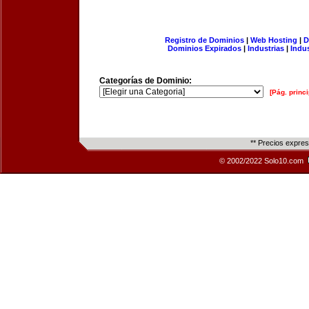
Registro de Dominios
|
Web Hosting
|
D
Dominios Expirados
|
Industrias
|
Indu
Categorías de Dominio:
[Pág. princi
** Precios expre
© 2002/2022 Solo10.com