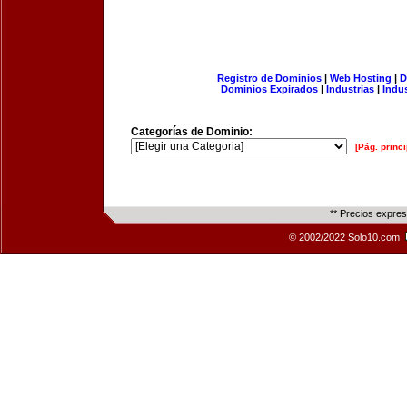
Registro de Dominios
|
Web Hosting
|
D
Dominios Expirados
|
Industrias
|
Indu
Categorías de Dominio:
[Pág. princi
** Precios expre
© 2002/2022 Solo10.com