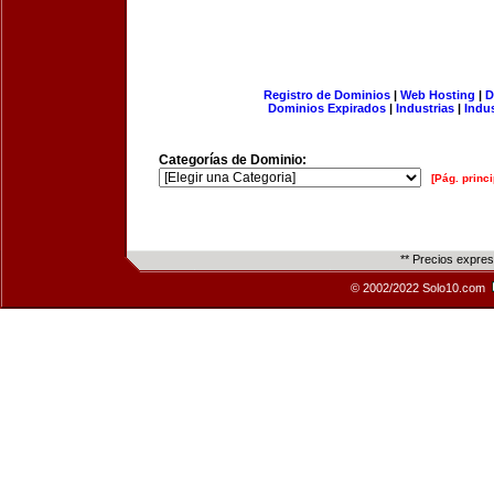
Registro de Dominios
|
Web Hosting
|
D
Dominios Expirados
|
Industrias
|
Indu
Categorías de Dominio:
[Pág. princi
** Precios expre
© 2002/2022 Solo10.com