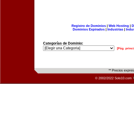
Registro de Dominios
|
Web Hosting
|
D
Dominios Expirados
|
Industrias
|
Indu
Categorías de Dominio:
[Pág. princi
** Precios expre
© 2002/2022 Solo10.com